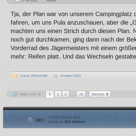
17.06.2022
Rainer
Tja, der Plan war von unserem Campingplatz
fahren, um uns Pula anzuschauen, aber die „
machten uns einen Strich durch diesen Plan.
noch gut durchkamen, ging dann nach der Be
Vorderrad des Jägermeisters mit einem größer
mehr: Reifen platt. Und das Wechseln gestalt
Travel
,
Wohnmobil
Kroatien 2022
...
Seite 1 von 19
1
2
3
19
Nächste
© 2026 Rainer's Blog
Design by
SRS Solutions